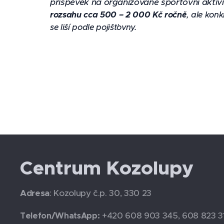
příspěvek na organizované sportovní aktivi
rozsahu cca 500 – 2 000 Kč ročně
, ale kon
se liší podle pojišťovny.
Centrum Kozolupy
Adresa
: Kozolupy č.p. 30, 330 23
+420 608 903 345, 608 823 3
Telefon/WhatsApp: