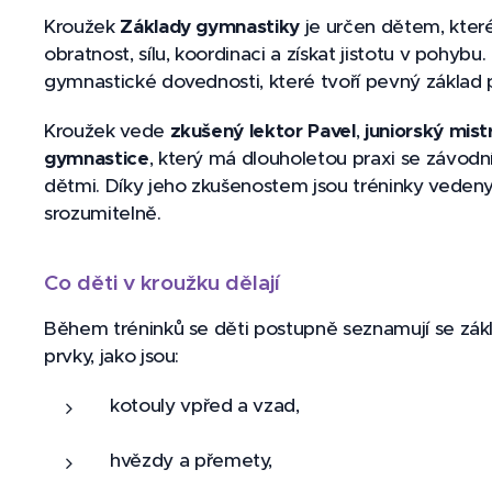
Kroužek
Základy gymnastiky
je určen dětem, které 
obratnost, sílu, koordinaci a získat jistotu v pohybu
gymnastické dovednosti, které tvoří pevný základ p
Kroužek vede
zkušený lektor Pavel
,
juniorský
mist
gymnastice
, který má dlouholetou praxi se závodní
dětmi. Díky jeho zkušenostem jsou tréninky vede
srozumitelně.
Co děti v kroužku dělají
Během tréninků se děti postupně seznamují se zá
prvky, jako jsou:
kotouly vpřed a vzad,
hvězdy a přemety,