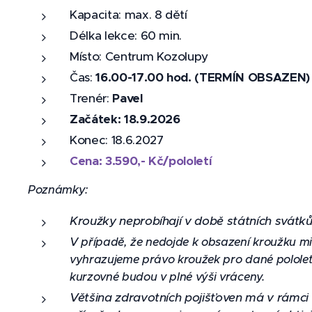
Kapacita: max. 8 dětí
Délka lekce: 60 min.
Místo: Centrum Kozolupy
Čas:
16.00-17.00 hod. (TERMÍN OBSAZEN)
Trenér:
Pavel
Začátek: 18.9.2026
Konec: 18.6.2027
Cena: 3.590,- Kč/pololetí
Poznámky:
Kroužky neprobíhají v době státních svátků
V
případě, že nedojde k obsazení kroužku min
vyhrazujeme právo kroužek pro dané pololetí 
kurzovné budou v plné výši vráceny.
Většina zdravotních pojišťoven má v rámc