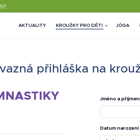
 537
AKTUALITY
KROUŽKY PRO DĚTI
JÓGA
vazná přihláška na krou
MNASTIKY
Jméno a příjmení
Datum narození 