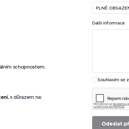
Další informace
duálním schopnostem.
Souhlasím se 
žení
, s důrazem na:
Odeslat př