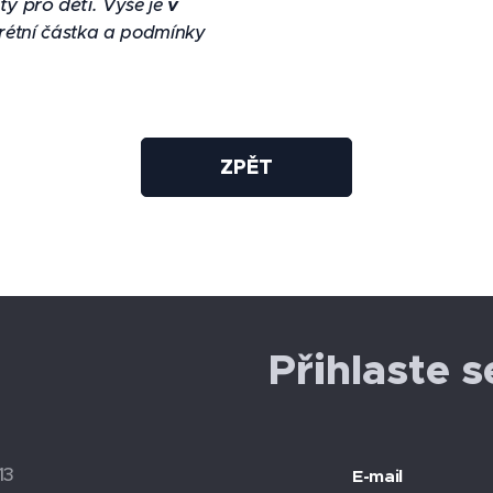
ty pro děti
.
Výše je
v
krétní částka a podmínky
ZPĚT
Přihlaste 
13
E-mail