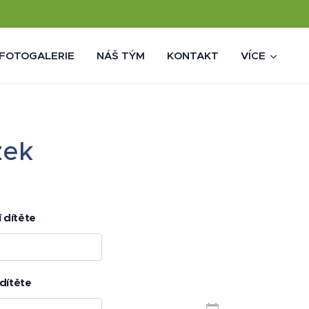
FOTOGALERIE
NÁŠ TÝM
KONTAKT
VÍCE
žek
 dítěte
dítěte