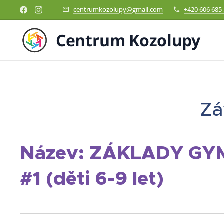
centrumkozolupy@gmail.com
+420 606 685
Centrum Kozolupy
Zá
Název: ZÁKLADY GY
#1 (děti 6-9 let)