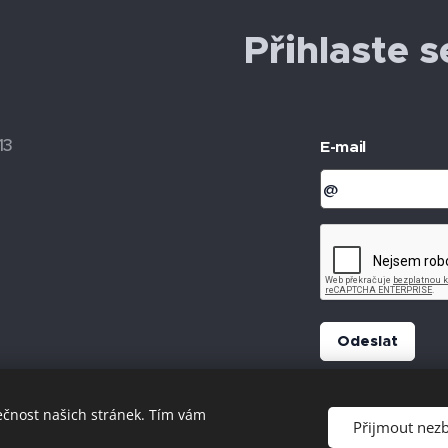
Přihlaste 
13
E-mail
Odeslat
ečnost našich stránek. Tím vám
Přijmout nez