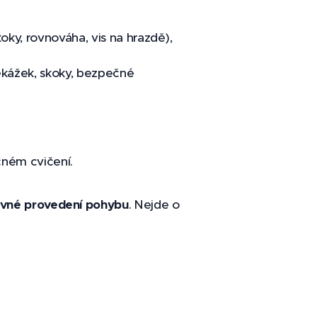
oky, rovnováha, vis na hrazdě),
ekážek, skoky, bezpečné
čném cvičení.
ávné provedení pohybu
. Nejde o