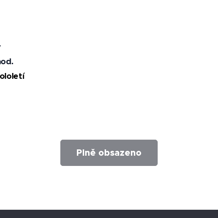
y
hod.
loletí
Plně obsazeno