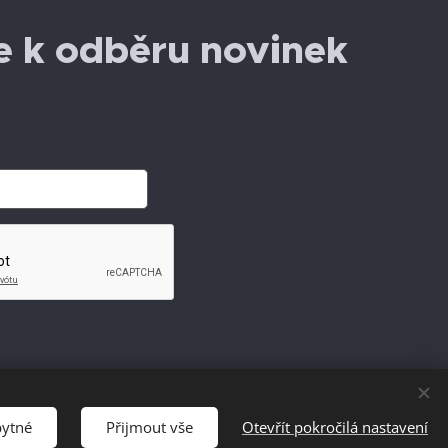
se k odběru novinek
bytné
Přijmout vše
Otevřít pokročilá nastavení