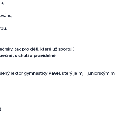
tu,
nováhu,
ybu.
níky, tak pro děti, které už sportují.
ečně, s chutí a pravidelně
.
ušený lektor gymnastiky
Pavel
, který je mj. i juniorským
)