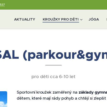
 537
AKTUALITY
KROUŽKY PRO DĚTI
JÓGA
AL (parkour&gym
pro děti cca 6-10 let
Sportovní kroužek zaměřený na
základy gymna
dětem, které mají rády pohyb a chtějí si zlepšit 