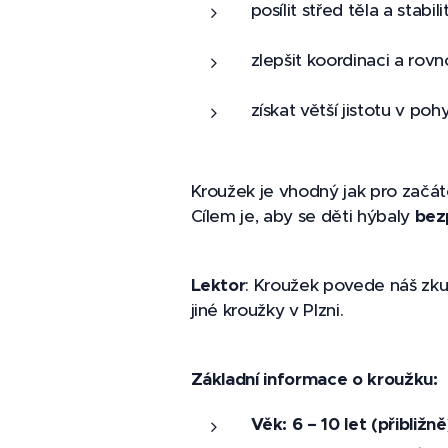
posílit střed těla a stabili
zlepšit koordinaci a rov
získat větší jistotu v poh
Kroužek je vhodný jak pro začáteč
Cílem je, aby se děti hýbaly
bezp
Lektor
: Kroužek povede náš zk
jiné kroužky v Plzni.
Základní informace o kroužku:
Věk: 6 – 10 let (přibližně