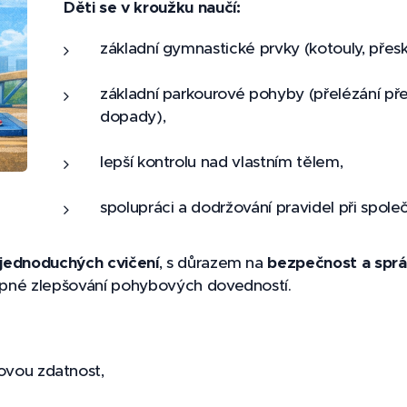
Děti se v kroužku naučí:
základní gymnastické prvky (kotouly, přesk
základní parkourové pohyby (přelézání př
dopady),
lepší kontrolu nad vlastním tělem,
spolupráci a dodržování pravidel při spole
 jednoduchých cvičení
, s důrazem na
bezpečnost a spr
tupné zlepšování pohybových dovedností.
ovou zdatnost,